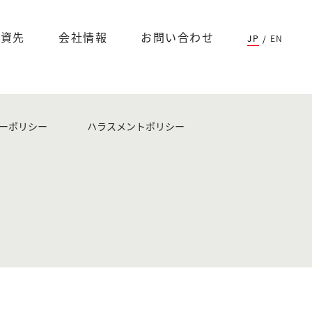
017年に設立された。D-IDは、AIとディープラーニングを使
投資先
会社情報
お問い合わせ
JP
EN
/
ティック・メディア（AIを使用したメディア）市場において、
ションをもたらす革新的な技術を提供している。
ーポリシー
ハラスメントポリシー