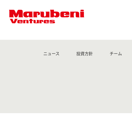
D-ID
D-IDは、顔認識ソフトウェアから画像とビデオを保護する最初
用したビデオ再現技術を専門分野としており、現在この分野の
ディープラーニングを人間の顔の画像やビデオに活用するD-
ニュース
投資方針
チーム