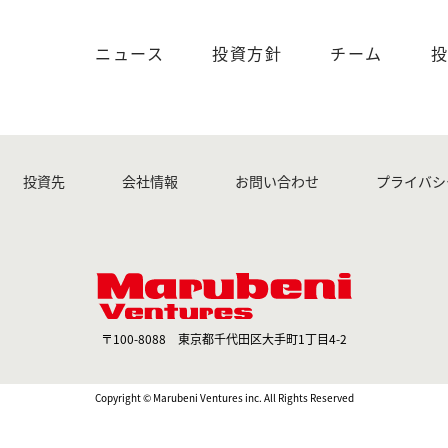
の顔画像匿名化ソリューションを作成した3人の創業者によって2
ニュース
投資方針
チーム
グローバルリーダーとなっている。急速に成長しているシンセ
IDは、メディアとエンターテインメント市場に次のディスラプ
投資先
会社情報
お問い合わせ
プライバシ
〒100-8088 東京都千代田区大手町1丁目4-2
Copyright © Marubeni Ventures inc. All Rights Reserved